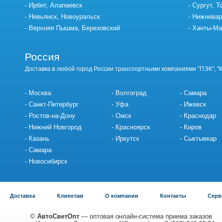
Ирбит, Алапаевск
Сургут, Т
Невьянск, Новоуральск
Нижневар
Верхняя Пышма, Березовский
Ханты-Ма
Россия
Доставка в любой город России транспортными компаниями "ПЭК", "
Москва
Волгоград
Самара
Санкт-Петербург
Уфа
Ижевск
Ростов-на-Дону
Омск
Краснодар
Нижний Новгород
Красноярск
Киров
Казань
Иркутск
Сыктывкар
Самара
Новосибирск
Доставка
Клиентам
О компании
Контакты
Серв
©
АвтоСветОпт
— оптовая онлайн-система приема заказов