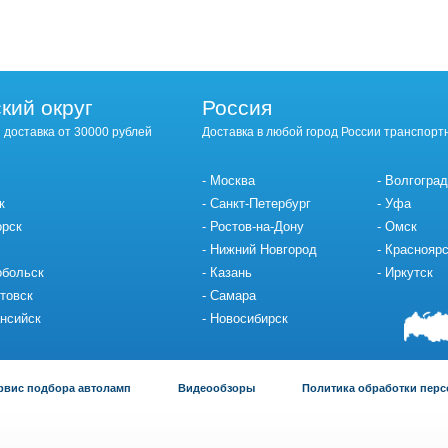
кий округ
Россия
 доставка от 30000 рублей
Доставка в любой город России транспорт
Москва
Волгоград
к
Санкт-Петербург
Уфа
орск
Ростов-на-Дону
Омск
Нижний Новгород
Красноярс
обольск
Казань
Иркутск
товск
Самара
нсийск
Новосибирск
рвис подбора автоламп
Видеообзоры
Политика обработки пер