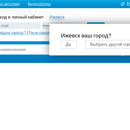
Р
ра автоламп
Видеообзоры
ход в личный кабинет
Ижевск
абыли пароль?
|
Регистрация
Ижевск ваш город?
Да
Выбрать другой гор
Подбор автоламп