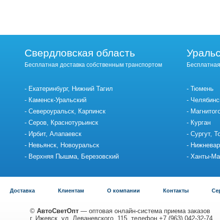
Свердловская область
Уральс
Бесплатная доставка собственным транспортом
Бесплатная
Екатеринбург, Нижний Тагил
Тюмень
Каменск-Уральский
Челябинс
Североуральск, Карпинск
Магнитог
Серов, Краснотурьинск
Курган
Ирбит, Алапаевск
Сургут, Т
Невьянск, Новоуральск
Нижневар
Верхняя Пышма, Березовский
Ханты-Ма
Доставка
Клиентам
О компании
Контакты
Се
©
АвтоСветОпт
— оптовая онлайн-система приема заказов
г. Ижевск, ул. Леваневского, 115, телефон +7 (963) 042-32-74