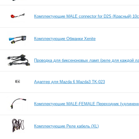
Комплектующие MALE connector for D2S (Красный) 10с
Комплектующие Обманки Xenite
Проводка для биксеноновых ламп (реле для каждой л
Адаптер для Mazda 6 Mazda3 TK-023
Комплектующие MALE-FEMALE Переходник (удлиненны
Комплектующие Реле кабель (XL)