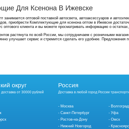
щие Для Ксенона В Ижевске
т занимается оптовой поставкой автосвета, автоаксессуаров и автоэле
дов, приобрести Комплектующие для ксенона оптом в Ижевске достаточн
ус оптового клиента и вы можете просматривать информацию о остатках
ентов растянута по всей России, мы сотрудничаем с розничными магази
янно улучшает сервис и стремится сделать его удобнее. Предложения 
кий округ
Россия
 доставка от 30000 рублей
Доставка в любой город России транспорт
Москва
Волгоград
к
Санкт-Петербург
Уфа
орск
Ростов-на-Дону
Омск
Нижний Новгород
Красноярс