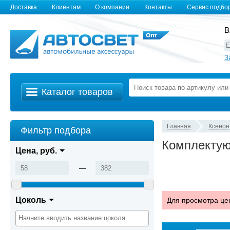
Доставка
Клиентам
О компании
Контакты
Сервис подбо
В
З
Каталог товаров
Главная
Ксенон
Фильтр подбора
Комплектую
Цена, руб.
—
Цоколь
Для просмотра це