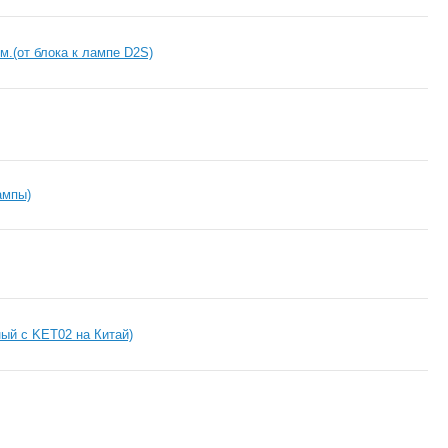
м.(от блока к лампе D2S)
ампы)
й с KET02 на Китай)