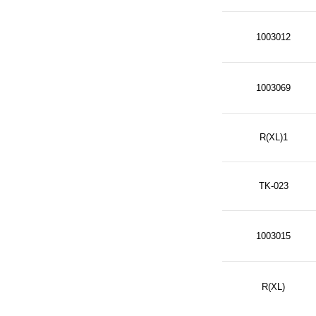
1003012
1003069
R(XL)1
TK-023
1003015
R(XL)