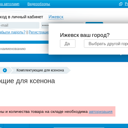
Р
ра автоламп
Видеообзоры
ход в личный кабинет
Ижевск
абыли пароль?
|
Регистрация
Ижевск ваш город?
Да
Выбрать другой гор
Подбор автоламп
Комплектующие для ксенона
щие для ксенона
ны и количества товара на складе необходима
авторизация