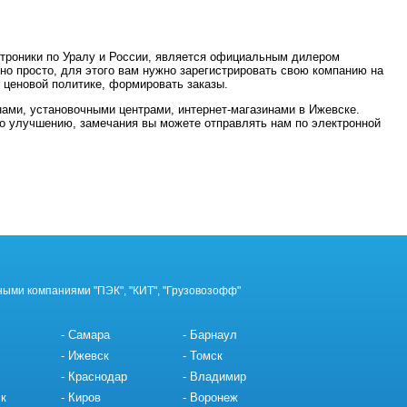
ктроники по Уралу и Роcсии, является официальным дилером
о просто, для этого вам нужно зарегистрировать свою компанию на
, ценовой политике, формировать заказы.
нами, установочными центрами, интернет-магазинами в Ижевске.
по улучшению, замечания вы можете отправлять нам по электронной
ными компаниями "ПЭК", "КИТ", "Грузовозофф"
Самара
Барнаул
Ижевск
Томск
Краснодар
Владимир
к
Киров
Воронеж