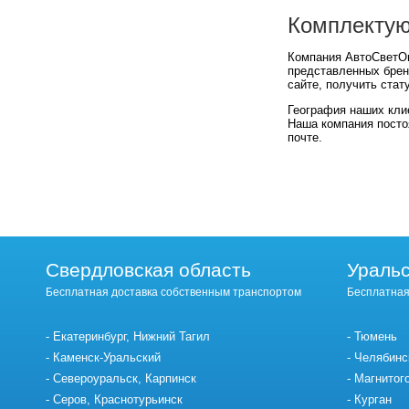
Комплектую
Компания АвтоСветОп
представленных брен
сайте, получить стат
География наших кли
Наша компания посто
почте.
Свердловская область
Уральс
Бесплатная доставка собственным транспортом
Бесплатная
Екатеринбург, Нижний Тагил
Тюмень
Каменск-Уральский
Челябинс
Североуральск, Карпинск
Магнитог
Серов, Краснотурьинск
Курган