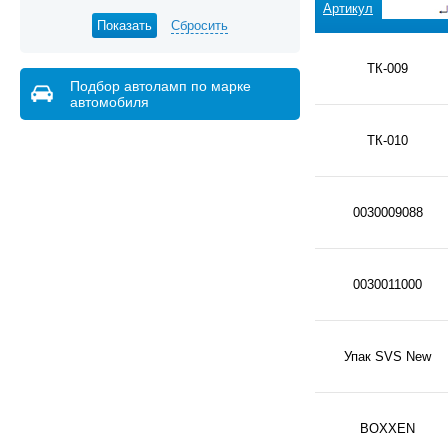
Артикул
Сбросить
ТК-009
Подбор автоламп по марке
автомобиля
ТК-010
0030009088
0030011000
Упак SVS New
BOXXEN