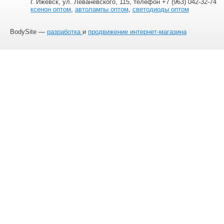
г. Ижевск, ул. Леваневского, 115, телефон +7 (963) 042-32-74
ксенон оптом
,
автолампы оптом
,
светодиоды оптом
BodySite —
разработка
и
продвижение интернет-магазина