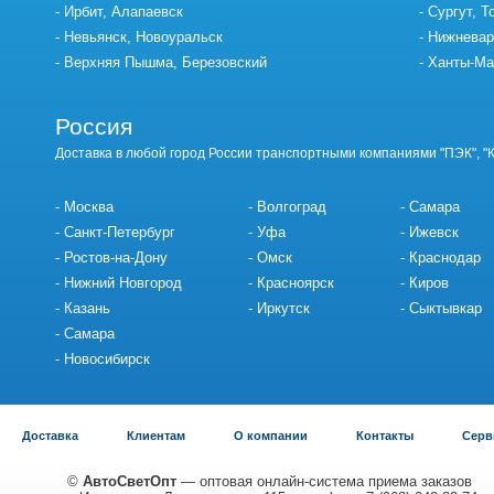
Ирбит, Алапаевск
Сургут, Т
Невьянск, Новоуральск
Нижневар
Верхняя Пышма, Березовский
Ханты-Ма
Россия
Доставка в любой город России транспортными компаниями "ПЭК", "
Москва
Волгоград
Самара
Санкт-Петербург
Уфа
Ижевск
Ростов-на-Дону
Омск
Краснодар
Нижний Новгород
Красноярск
Киров
Казань
Иркутск
Сыктывкар
Самара
Новосибирск
Доставка
Клиентам
О компании
Контакты
Серв
©
АвтоСветОпт
— оптовая онлайн-система приема заказов