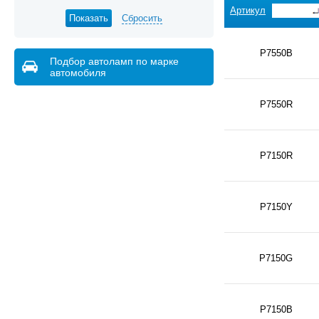
Артикул
Сбросить
P7550B
Подбор автоламп по марке
автомобиля
P7550R
P7150R
P7150Y
P7150G
P7150B