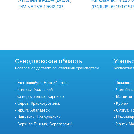
Автолампа P21W (BA15s)
Автолампа H4 12V 
24V NARVA 17643 CP
(P43t-38) 64193 OS
Свердловская область
Уральс
Бесплатная доставка собственным транспортом
Бесплатная
Екатеринбург, Нижний Тагил
Тюмень
Каменск-Уральский
Челябинс
Североуральск, Карпинск
Магнитог
Серов, Краснотурьинск
Курган
Ирбит, Алапаевск
Сургут, Т
Невьянск, Новоуральск
Нижневар
Верхняя Пышма, Березовский
Ханты-Ма