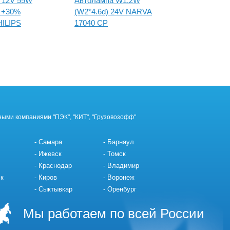
 12V 55W
Автолампа W1.2W
Автолам
n +30%
(W2*4.6d) 24V NARVA
Standar
ILIPS
17040 CP
ными компаниями "ПЭК", "КИТ", "Грузовозофф"
Самара
Барнаул
Ижевск
Томск
Краснодар
Владимир
к
Киров
Воронеж
Сыктывкар
Оренбург
Мы работаем по всей России