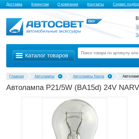
Доставка
Клиентам
О компании
Контакты
Сервис подбо
В
З
Каталог товаров
Главная
Автолампы
Автолампы Narva
Автолам
Автолампа P21/5W (BA15d) 24V NARV