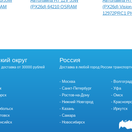
60/55W
Автолампа H7 12V 55W
Автолампа H7
RAM
(PX26d) 64210 OSRAM
(PX26d) Visio
12972PRC1 PH
кий округ
Россия
 доставка от 30000 рублей
Доставка в любой город России транспорт
Москва
Волгоград
к
Санкт-Петербург
Уфа
орск
Ростов-на-Дону
Омск
Нижний Новгород
Красноярс
обольск
Казань
Иркутск
товск
Самара
нсийск
Новосибирск