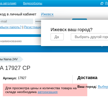
Р
ра автоламп
Видеообзоры
ход в личный кабинет
Ижевск
абыли пароль?
|
Регистрация
Ижевск ваш город?
Да
Выбрать другой гор
Подбор автоламп
пы Narva 24V
A 17927 CP
Доставка
17927
Артикул:
Ваш город:
Выбер
Для просмотра цены и количества товара на
складе необходима
авторизация