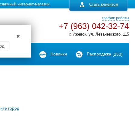
озничный интернет-магазин
Стать клиентом
график работы
+7 (963) 042-32-74
г. Ижевск, ул. Леваневского, 115
✖
од
Производители
Новинки
Распродажа
(250)
ите город