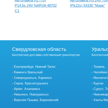
Автолампа H1 (70)
Автолампа H3 24V 70
P14.5s 24V NARVA 48702
(Pk22s) 54330 "Маяк"
C1
Свердловская область
Уральс
Бесплатная доставка собственным транспортом
Бесплатная
Екатеринбург, Нижний Тагил
Тюмень
Каменск-Уральский
Челябинс
Североуральск, Карпинск
Магнитог
Серов, Краснотурьинск
Курган
Ирбит, Алапаевск
Сургут, Т
Невьянск, Новоуральск
Нижневар
Верхняя Пышма, Березовский
Ханты-Ма