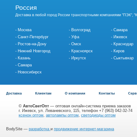
Россия
Доставка в любой город России транспортными компаниями "ПЭК", "
Москва
Волгоград
Самара
Санкт-Петербург
Уфа
Ижевск
Ростов-на-Дону
Омск
Краснодар
Нижний Новгород
Красноярск
Киров
Казань
Иркутск
Сыктывкар
Самара
Новосибирск
Доставка
Клиентам
О компании
Контакты
Серв
©
АвтоСветОпт
— оптовая онлайн-система приема заказов
г. Ижевск, ул. Леваневского, 115, телефон +7 (963) 042-32-74
ксенон оптом
,
автолампы оптом
,
светодиоды оптом
BodySite —
разработка
и
продвижение интернет-магазина