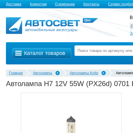
Доставка
Клиентам
О компании
Контакты
Сервис подбо
В
З
Каталог товаров
Главная
Автолампы
Автолампы Koito
Автолампы
Автолампа H7 12V 55W (PX26d) 0701 