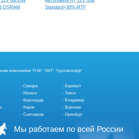
 12V 60/55W
Автолампа H7 12V 55w
Автолам
193 OSRAM
Standard+30% MTF
(PGJ19-2
ными компаниями "ПЭК", "КИТ", "Грузовозофф"
Самара
Барнаул
Ижевск
Томск
Краснодар
Владимир
к
Киров
Воронеж
Сыктывкар
Оренбург
Мы работаем по всей России