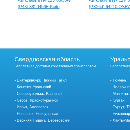
Автолампа H4 12V 60/55W
Автолампа H7 12V 
(P43t-38) 0456E Koito
(PX26d) 64210 OSR
Свердловская область
Уральс
Бесплатная доставка собственным транспортом
Бесплатная
Екатеринбург, Нижний Тагил
Тюмень
Каменск-Уральский
Челябинс
Североуральск, Карпинск
Магнитог
Серов, Краснотурьинск
Курган
Ирбит, Алапаевск
Сургут, Т
Невьянск, Новоуральск
Нижневар
Верхняя Пышма, Березовский
Ханты-Ма