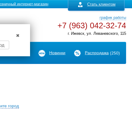
озничный интернет-магазин
Стать клиентом
график работы
+7 (963) 042-32-74
г. Ижевск, ул. Леваневского, 115
✖
од
Производители
Новинки
Распродажа
(250)
ите город