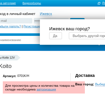
Р
ра автоламп
Видеообзоры
ход в личный кабинет
Ижевск
абыли пароль?
|
Регистрация
Ижевск ваш город?
Да
Выбрать другой гор
Подбор автоламп
 Koito 12V
Koito
Доставка
0701K/H
Артикул:
Ваш город:
Выбер
Для просмотра цены и количества товара на
складе необходима
авторизация