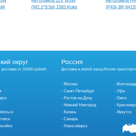
55W
Автолампа 12V W5W
Автолампа H4
AM
(W2.1*9.5d) 1583 Koito
(P43t-38) 64
кий округ
Россия
 доставка от 30000 рублей
Доставка в любой город России транспорт
Москва
Волгоград
к
Санкт-Петербург
Уфа
орск
Ростов-на-Дону
Омск
Нижний Новгород
Красноярс
обольск
Казань
Иркутск
товск
Самара
нсийск
Новосибирск