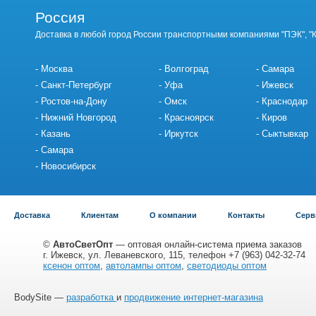
Россия
Доставка в любой город России транспортными компаниями "ПЭК", "
Москва
Волгоград
Самара
Санкт-Петербург
Уфа
Ижевск
Ростов-на-Дону
Омск
Краснодар
Нижний Новгород
Красноярск
Киров
Казань
Иркутск
Сыктывкар
Самара
Новосибирск
Доставка
Клиентам
О компании
Контакты
Серв
©
АвтоСветОпт
— оптовая онлайн-система приема заказов
г. Ижевск, ул. Леваневского, 115, телефон +7 (963) 042-32-74
ксенон оптом
,
автолампы оптом
,
светодиоды оптом
BodySite —
разработка
и
продвижение интернет-магазина