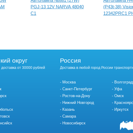
55W
Автолампа №881 (27W)
Автолампа H4
AM
PGJ-13 12V NARVA 48040
(P43t-38) Visi
C1
12342PRC1 PH
кий округ
Россия
 доставка от 30000 рублей
Доставка в любой город России транспорт
Москва
Волгоград
к
Санкт-Петербург
Уфа
орск
Ростов-на-Дону
Омск
Нижний Новгород
Красноярс
обольск
Казань
Иркутск
товск
Самара
нсийск
Новосибирск