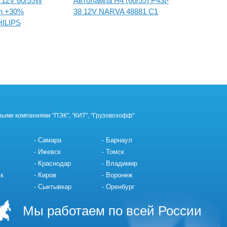
 12V 60/55W
Автолампа H4 (60/55) P43t-
Автолам
on +30%
38 12V NARVA 48881 C1
(PX26d)
ILIPS
12972P
ными компаниями "ПЭК", "КИТ", "Грузовозофф"
Самара
Барнаул
Ижевск
Томск
Краснодар
Владимир
к
Киров
Воронеж
Сыктывкар
Оренбург
Мы работаем по всей России