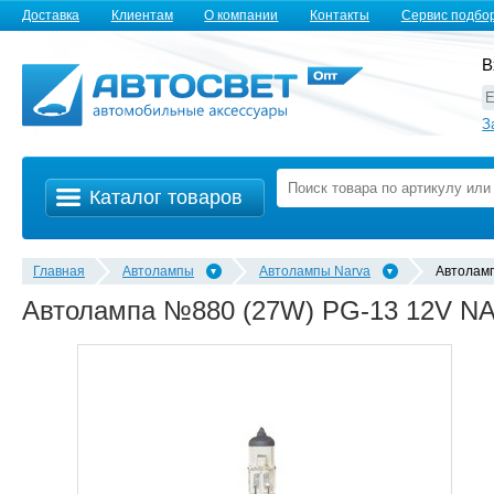
Доставка
Клиентам
О компании
Контакты
Сервис подбо
В
З
Каталог товаров
Главная
Автолампы
Автолампы Narva
Автолам
Автолампа №880 (27W) PG-13 12V N