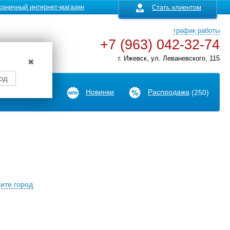
озничный интернет-магазин
Стать клиентом
график работы
+7 (963) 042-32-74
г. Ижевск, ул. Леваневского, 115
✖
од
Производители
Новинки
Распродажа
(250)
ите город