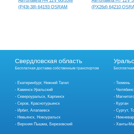
Автолампа H4 12V 60/55W
Автолампа H7 12V 
(P43t-38) 64193 OSRAM
(PX26d) 64210 OSR
Свердловская область
Уральс
Бесплатная доставка собственным транспортом
Бесплатная
Екатеринбург, Нижний Тагил
Тюмень
Каменск-Уральский
Челябинс
Североуральск, Карпинск
Магнитог
Серов, Краснотурьинск
Курган
Ирбит, Алапаевск
Сургут, Т
Невьянск, Новоуральск
Нижневар
Верхняя Пышма, Березовский
Ханты-Ма