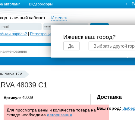
Р
ра автоламп
Видеообзоры
ход в личный кабинет
Ижевск
абыли пароль?
|
Регистрация
Ижевск ваш город?
Да
Выбрать другой гор
Подбор автоламп
пы Narva 12V
ARVA 48039 C1
Доставка
48039
Артикул:
Ваш город:
Выбер
Для просмотра цены и количества товара на
складе необходима
авторизация