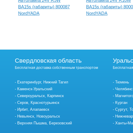
Автолампа 24V R5W
Автолампа 24V R10W
BA15s (габариты) 800087
BA15s (габариты) 800
NordYADA
NordYADA
Свердловская область
Уральс
Бесплатная доставка собственным транспортом
Бесплатная
Екатеринбург, Нижний Тагил
Тюмень
Каменск-Уральский
Челябинс
Североуральск, Карпинск
Магнитог
Серов, Краснотурьинск
Курган
Ирбит, Алапаевск
Сургут, Т
Невьянск, Новоуральск
Нижневар
Верхняя Пышма, Березовский
Ханты-Ма