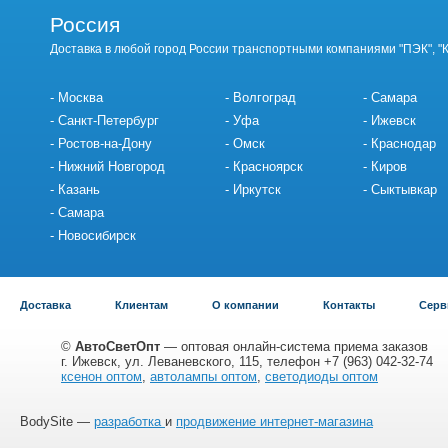
Россия
Доставка в любой город России транспортными компаниями "ПЭК", "
Москва
Волгоград
Самара
Санкт-Петербург
Уфа
Ижевск
Ростов-на-Дону
Омск
Краснодар
Нижний Новгород
Красноярск
Киров
Казань
Иркутск
Сыктывкар
Самара
Новосибирск
Доставка
Клиентам
О компании
Контакты
Серв
©
АвтоСветОпт
— оптовая онлайн-система приема заказов
г. Ижевск, ул. Леваневского, 115, телефон +7 (963) 042-32-74
ксенон оптом
,
автолампы оптом
,
светодиоды оптом
BodySite —
разработка
и
продвижение интернет-магазина