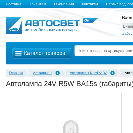
Доставка
Клиентам
О компании
Контакты
Сервис подбор
Вход
Забыл
Каталог товаров
Главная
Автолампы
Автолампы NordYADA
Авто
Автолампа 24V R5W BA15s (габариты