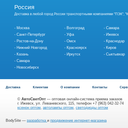
Россия
Доставка в любой город России транспортными компаниями "ПЭК", "
Москва
Волгоград
Самара
Санкт-Петербург
Уфа
Ижевск
Ростов-на-Дону
Омск
Краснодар
Нижний Новгород
Красноярск
Киров
Казань
Иркутск
Сыктывкар
Самара
Новосибирск
Доставка
Клиентам
О компании
Контакты
Серв
©
АвтоСветОпт
— оптовая онлайн-система приема заказов
г. Ижевск, ул. Леваневского, 115, телефон +7 (963) 042-32-74
ксенон оптом
,
автолампы оптом
,
светодиоды оптом
BodySite —
разработка
и
продвижение интернет-магазина