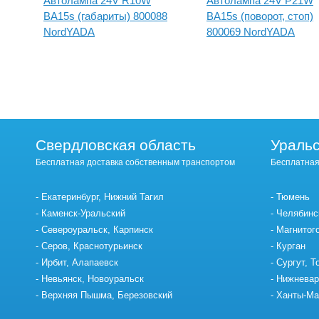
Автолампа 24V R10W
Автолампа 24V P21W
BA15s (габариты) 800088
BA15s (поворот, стоп)
NordYADA
800069 NordYADA
Свердловская область
Уральс
Бесплатная доставка собственным транспортом
Бесплатная
Екатеринбург, Нижний Тагил
Тюмень
Каменск-Уральский
Челябинс
Североуральск, Карпинск
Магнитог
Серов, Краснотурьинск
Курган
Ирбит, Алапаевск
Сургут, Т
Невьянск, Новоуральск
Нижневар
Верхняя Пышма, Березовский
Ханты-Ма