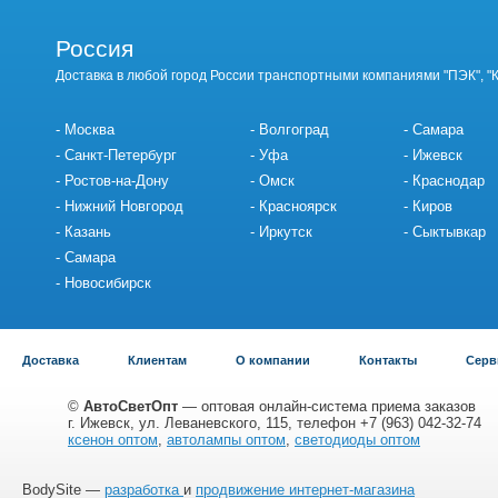
Россия
Доставка в любой город России транспортными компаниями "ПЭК", "
Москва
Волгоград
Самара
Санкт-Петербург
Уфа
Ижевск
Ростов-на-Дону
Омск
Краснодар
Нижний Новгород
Красноярск
Киров
Казань
Иркутск
Сыктывкар
Самара
Новосибирск
Доставка
Клиентам
О компании
Контакты
Серв
©
АвтоСветОпт
— оптовая онлайн-система приема заказов
г. Ижевск, ул. Леваневского, 115, телефон +7 (963) 042-32-74
ксенон оптом
,
автолампы оптом
,
светодиоды оптом
BodySite —
разработка
и
продвижение интернет-магазина