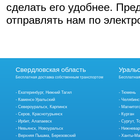
сделать его удобнее. Пр
отправлять нам по электр
Свердловская область
Уральс
Бесплатная доставка собственным транспортом
Бесплатная
Екатеринбург, Нижний Тагил
Тюмень
Каменск-Уральский
Челябинс
Североуральск, Карпинск
Магнитог
Серов, Краснотурьинск
Курган
Ирбит, Алапаевск
Сургут, Т
Невьянск, Новоуральск
Нижневар
Верхняя Пышма, Березовский
Ханты-Ма