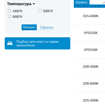
Артикул
Температура
4300°K
5000°K
D1S-4300K
6000°K
Сбросить
XPD1S5K
Подбор автоламп по марке
автомобиля
XPD1S6K
D2R-4300K
D2R-6000K
D2S-4300K