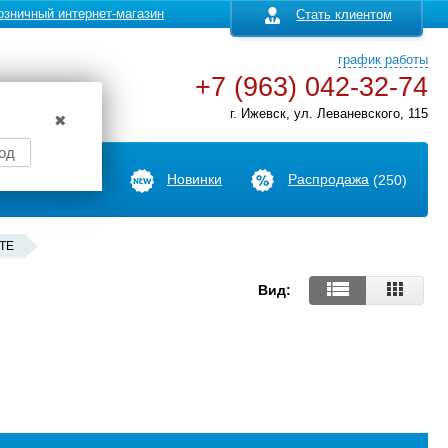
озничный интернет-магазин
Стать клиентом
график работы
+7 (963) 042-32-74
г. Ижевск, ул. Леваневского, 115
✖
од
Производители
Новинки
Распродажа
(250)
ITE
Вид: