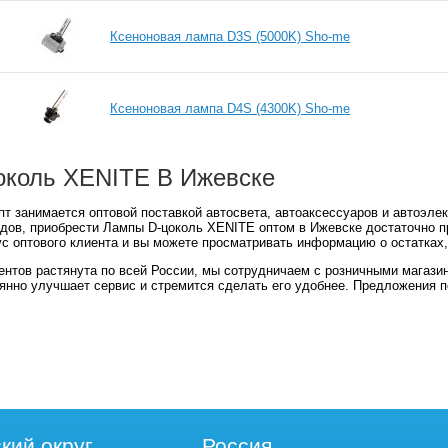
Ксеноновая лампа D3S (5000K) Sho-me
Ксеноновая лампа D4S (4300K) Sho-me
коль XENITE В Ижевске
т занимается оптовой поставкой автосвета, автоаксессуаров и автоэле
дов, приобрести Лампы D-цоколь XENITE оптом в Ижевске достаточно пр
ус оптового клиента и вы можете просматривать информацию о остатках
ентов растянута по всей России, мы сотрудничаем с розничными магази
янно улучшает сервис и стремится сделать его удобнее. Предложения 
кий округ
Россия