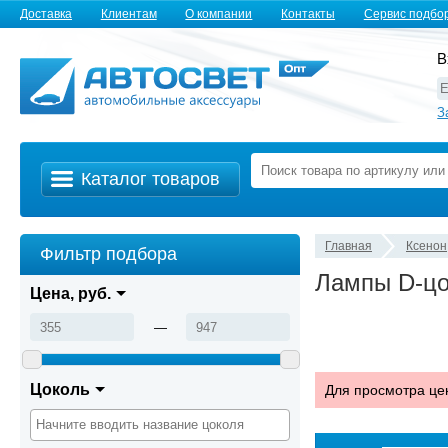
Доставка
Клиентам
О компании
Контакты
Сервис подбо
В
З
Каталог товаров
Главная
Ксенон
Фильтр подбора
Лампы D-цо
Цена, руб.
—
Цоколь
Для просмотра це