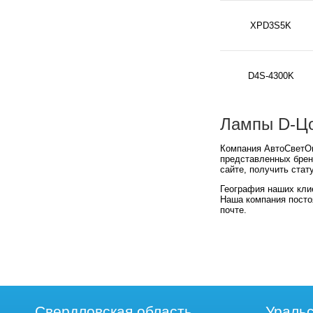
XPD3S5K
D4S-4300K
Лампы D-Цо
Компания АвтоСветОп
представленных брен
сайте, получить стат
География наших кли
Наша компания посто
почте.
Свердловская область
Уральс