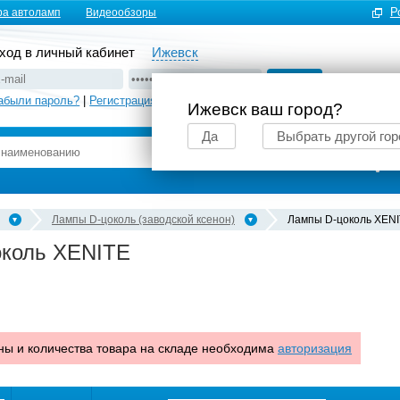
Р
ра автоламп
Видеообзоры
ход в личный кабинет
Ижевск
абыли пароль?
|
Регистрация
Ижевск ваш город?
Да
Выбрать другой гор
Подбор автоламп
Лампы D-цоколь (заводской ксенон)
Лампы D-цоколь XEN
коль XENITE
ны и количества товара на складе необходима
авторизация