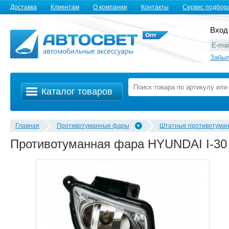
Доставка
Клиентам
О компании
Контакты
Сервис подбор
Вход
Забыл
Каталог товаров
Главная
Противотуманные фары
Штатные противотуман
Противотуманная фара HYUNDAI I-30