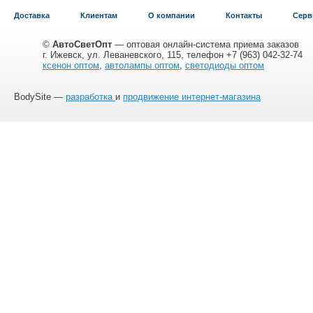
Доставка
Клиентам
О компании
Контакты
Серв
©
АвтоСветОпт
— оптовая онлайн-система приема заказов
г. Ижевск, ул. Леваневского, 115, телефон +7 (963) 042-32-74
ксенон оптом
,
автолампы оптом
,
светодиоды оптом
BodySite —
разработка
и
продвижение интернет-магазина