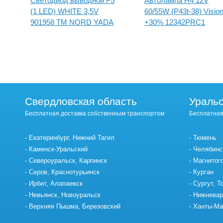
Светодиод выводной F5
Автолампа H4 12V
AR
(1 LED) WHITE 3,5V
60/55W (P43t-38) Visio
901958 TM NORD YADA
+30% 12342PRC1
PHILIPS
Свердловская область
Уральс
Бесплатная доставка собственным транспортом
Бесплатная
Екатеринбург, Нижний Тагил
Тюмень
Каменск-Уральский
Челябинс
Североуральск, Карпинск
Магнитог
Серов, Краснотурьинск
Курган
Ирбит, Алапаевск
Сургут, Т
Невьянск, Новоуральск
Нижневар
Верхняя Пышма, Березовский
Ханты-Ма