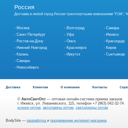
Россия
Доставка в любой город России транспортными компаниями "ПЭК", "
Москва
Волгоград
Самара
Санкт-Петербург
Уфа
Ижевск
Ростов-на-Дону
Омск
Краснодар
Нижний Новгород
Красноярск
Киров
Казань
Иркутск
Сыктывкар
Самара
Новосибирск
Доставка
Клиентам
О компании
Контакты
Серв
©
АвтоСветОпт
— оптовая онлайн-система приема заказов
г. Ижевск, ул. Леваневского, 115, телефон +7 (963) 042-32-74
ксенон оптом
,
автолампы оптом
,
светодиоды оптом
BodySite —
разработка
и
продвижение интернет-магазина