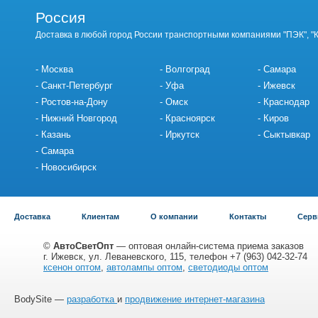
Россия
Доставка в любой город России транспортными компаниями "ПЭК", "
Москва
Волгоград
Самара
Санкт-Петербург
Уфа
Ижевск
Ростов-на-Дону
Омск
Краснодар
Нижний Новгород
Красноярск
Киров
Казань
Иркутск
Сыктывкар
Самара
Новосибирск
Доставка
Клиентам
О компании
Контакты
Серв
©
АвтоСветОпт
— оптовая онлайн-система приема заказов
г. Ижевск, ул. Леваневского, 115, телефон +7 (963) 042-32-74
ксенон оптом
,
автолампы оптом
,
светодиоды оптом
BodySite —
разработка
и
продвижение интернет-магазина