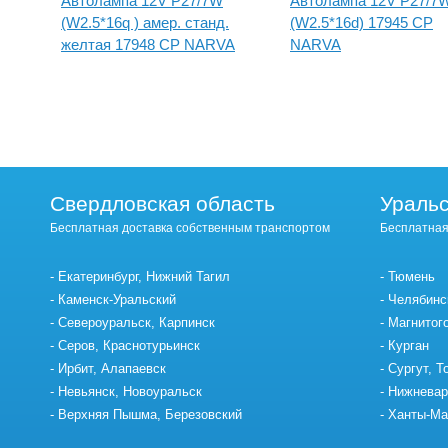
Автолампа 12V P27/7W
Автолампа 12V P27/7
(W2.5*16q ) амер. станд.
(W2.5*16d) 17945 CP
желтая 17948 CP NARVA
NARVA
Свердловская область
Уральс
Бесплатная доставка собственным транспортом
Бесплатная
Екатеринбург, Нижний Тагил
Тюмень
Каменск-Уральский
Челябинс
Североуральск, Карпинск
Магнитог
Серов, Краснотурьинск
Курган
Ирбит, Алапаевск
Сургут, Т
Невьянск, Новоуральск
Нижневар
Верхняя Пышма, Березовский
Ханты-Ма