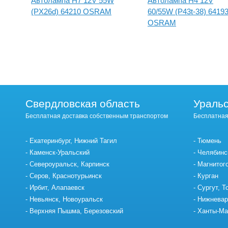
W
Автолампа H7 12V 55W
Автолампа H4 12V
(PX26d) 64210 OSRAM
60/55W (P43t-38) 6419
OSRAM
Свердловская область
Уральс
Бесплатная доставка собственным транспортом
Бесплатная
Екатеринбург, Нижний Тагил
Тюмень
Каменск-Уральский
Челябинс
Североуральск, Карпинск
Магнитог
Серов, Краснотурьинск
Курган
Ирбит, Алапаевск
Сургут, Т
Невьянск, Новоуральск
Нижневар
Верхняя Пышма, Березовский
Ханты-Ма