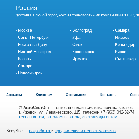
Россия
Доставка в любой город России транспортными компаниями "ПЭК", "
Москва
Волгоград
Самара
Санкт-Петербург
Уфа
Ижевск
Ростов-на-Дону
Омск
Краснодар
Нижний Новгород
Красноярск
Киров
Казань
Иркутск
Сыктывкар
Самара
Новосибирск
Доставка
Клиентам
О компании
Контакты
Серв
©
АвтоСветОпт
— оптовая онлайн-система приема заказов
г. Ижевск, ул. Леваневского, 115, телефон +7 (963) 042-32-74
ксенон оптом
,
автолампы оптом
,
светодиоды оптом
BodySite —
разработка
и
продвижение интернет-магазина