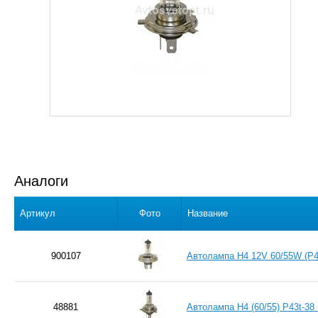
Аналоги
Артикул
Фото
Название
900107
Автолампа H4 12V 60/55W (P
48881
Автолампа H4 (60/55) P43t-3