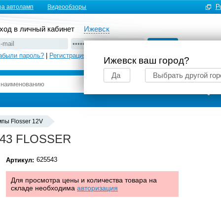
Р
ра автоламп
Видеообзоры
ход в личный кабинет
Ижевск
абыли пароль?
|
Регистрация
Ижевск ваш город?
Да
Выбрать другой гор
Подбор автоламп
пы Flosser 12V
5543 FLOSSER
625543
Артикул:
Для просмотра цены и количества товара на
складе необходима
авторизация