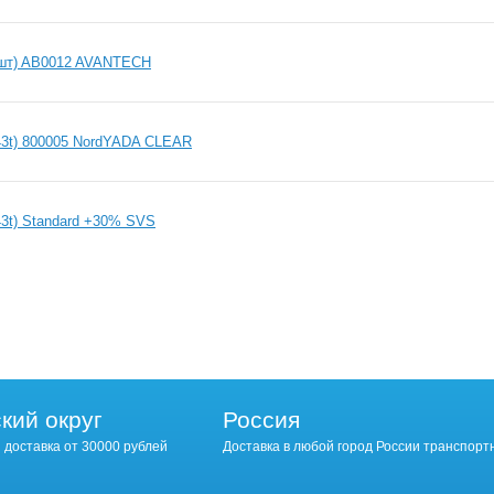
 шт) AB0012 AVANTECH
43t) 800005 NordYADA CLEAR
3t) Standard +30% SVS
кий округ
Россия
 доставка от 30000 рублей
Доставка в любой город России транспорт