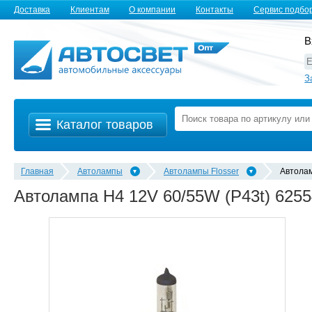
Доставка
Клиентам
О компании
Контакты
Сервис подбо
В
З
Каталог товаров
Главная
Автолампы
Автолампы Flosser
Автолам
Автолампа H4 12V 60/55W (P43t) 62