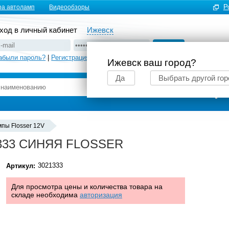
Р
ра автоламп
Видеообзоры
ход в личный кабинет
Ижевск
абыли пароль?
|
Регистрация
Ижевск ваш город?
Да
Выбрать другой гор
Подбор автоламп
пы Flosser 12V
21333 СИНЯЯ FLOSSER
3021333
Артикул:
Для просмотра цены и количества товара на
складе необходима
авторизация