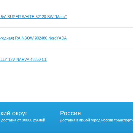
.5s) SUPER WHITE 52120 SW "Маяк"
огодная) RAINBOW 902486 NordYADA
ALLY 12V NARVA 48350 C1
кий округ
Россия
 доставка от 30000 рублей
Доставка в любой город России транспорт