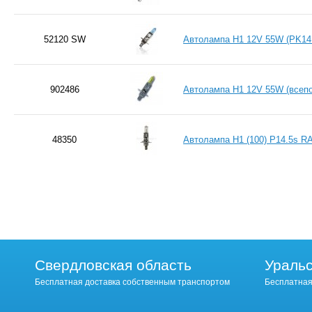
52120 SW
Автолампа H1 12V 55W (PK14
902486
Автолампа H1 12V 55W (всеп
48350
Автолампа H1 (100) P14.5s R
Свердловская область
Уральс
Бесплатная доставка собственным транспортом
Бесплатная