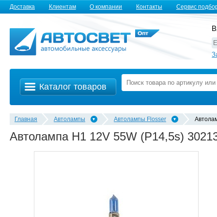
Доставка
Клиентам
О компании
Контакты
Сервис подбо
В
З
Каталог товаров
Главная
Автолампы
Автолампы Flosser
Автолам
Автолампа H1 12V 55W (P14,5s) 30