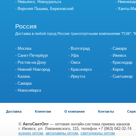
Невьянск, Новоуральск
Нижневар
Верхняя Пышма, Березовский
Ханты-Ма
Россия
Доставка в любой город России транспортными компаниями "ПЭК", "
Москва
Волгоград
Самара
Санкт-Петербург
Уфа
Ижевск
Ростов-на-Дону
Омск
Краснодар
Нижний Новгород
Красноярск
Киров
Казань
Иркутск
Сыктывкар
Самара
Новосибирск
Доставка
Клиентам
О компании
Контакты
Серв
©
АвтоСветОпт
— оптовая онлайн-система приема заказов
г. Ижевск, ул. Леваневского, 115, телефон +7 (963) 042-32-74
ксенон оптом
,
автолампы оптом
,
светодиоды оптом