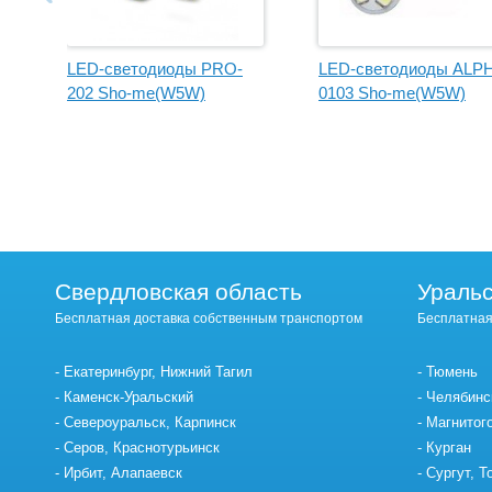
LED-светодиоды PRO-
LED-светодиоды ALP
202 Sho-me(W5W)
0103 Sho-me(W5W)
Свердловская область
Уральс
Бесплатная доставка собственным транспортом
Бесплатная
Екатеринбург, Нижний Тагил
Тюмень
Каменск-Уральский
Челябинс
Североуральск, Карпинск
Магнитог
Серов, Краснотурьинск
Курган
Ирбит, Алапаевск
Сургут, Т