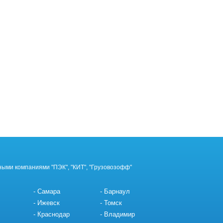
ными компаниями "ПЭК", "КИТ", "Грузовозофф"
Самара
Барнаул
Ижевск
Томск
Краснодар
Владимир