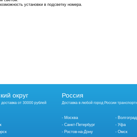
озможность установки в подсветку номера.
кий округ
Россия
 доставка от 30000 рублей
Доставка в любой город России транспорт
Москва
Волгоград
к
Санкт-Петербург
Уфа
орск
Ростов-на-Дону
Омск