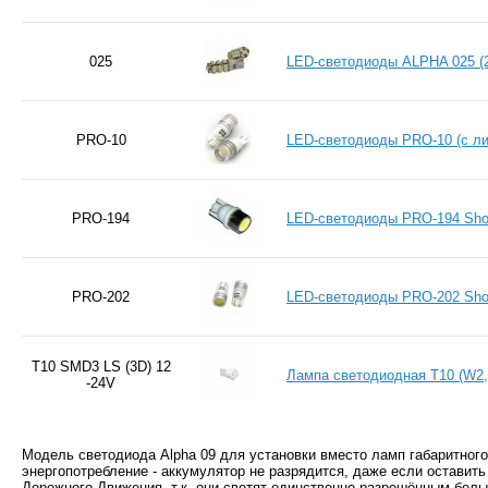
025
LED-светодиоды ALPHA 025 (
PRO-10
LED-светодиоды PRO-10 (с л
PRO-194
LED-светодиоды PRO-194 Sh
PRO-202
LED-светодиоды PRO-202 Sh
T10 SMD3 LS (3D) 12
Лампа светодиодная Т10 (W2,
-24V
Модель светодиода Alpha 09 для установки вместо ламп габаритного
энергопотребление - аккумулятор не разрядится, даже если оставит
Дорожного Движения, т.к. они светят единственно разрешённым белы