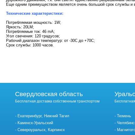
Еще одним преимуществом является очень большой срок службы и в
Технические характеристики:
Потребляемая мощность: 1W;
Яркость: 20LM;
Потребляемые ток: 46 mA;
Угол свечения: 120 градусов;
Рабочий диапазон температур: от -30С до +70С;
Срок службы: 1000 часов.
Свердловская область
Уральс
Бесплатная доставка собственным транспортом
Бесплатная
Екатеринбург, Нижний Тагил
Тюмень
Каменск-Уральский
Челябинс
Североуральск, Карпинск
Магнитог