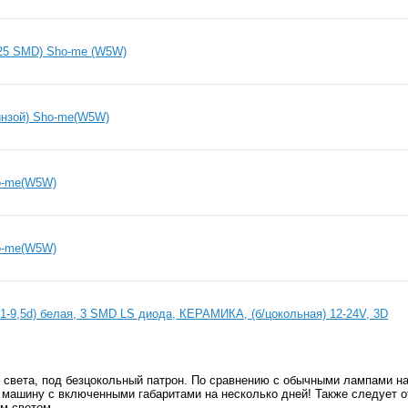
25 SMD) Sho-me (W5W)
инзой) Sho-me(W5W)
o-me(W5W)
o-me(W5W)
1-9,5d) белая, 3 SMD LS диода, КЕРАМИКА, (б/цокольная) 12-24V, 3D
 света, под безцокольный патрон. По сравнению с обычными лампами на
ь машину с включенными габаритами на несколько дней! Также следует о
м светом.