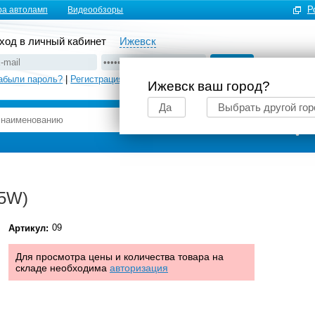
Р
ра автоламп
Видеообзоры
ход в личный кабинет
Ижевск
абыли пароль?
|
Регистрация
Ижевск ваш город?
Да
Выбрать другой гор
Подбор автоламп
5W)
09
Артикул:
Для просмотра цены и количества товара на
складе необходима
авторизация