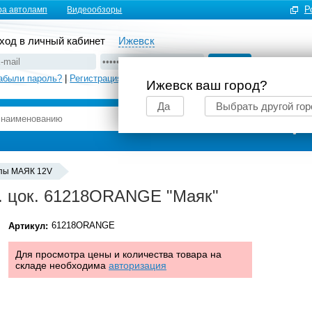
Р
ра автоламп
Видеообзоры
ход в личный кабинет
Ижевск
абыли пароль?
|
Регистрация
Ижевск ваш город?
Да
Выбрать другой гор
Подбор автоламп
пы MАЯК 12V
. цок. 61218ORANGE "Маяк"
61218ORANGE
Артикул:
Для просмотра цены и количества товара на
складе необходима
авторизация