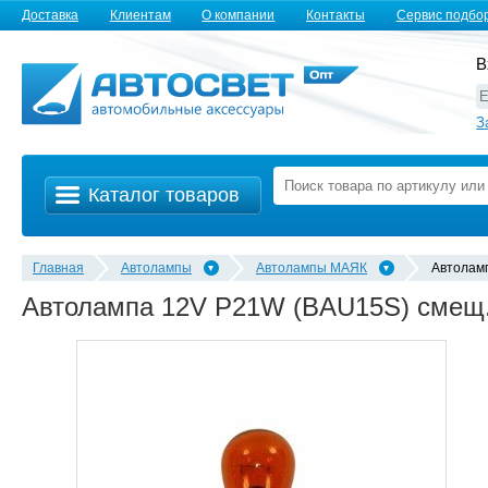
Доставка
Клиентам
О компании
Контакты
Сервис подбо
В
З
Каталог товаров
Главная
Автолампы
Автолампы MАЯК
Автолам
Автолампа 12V P21W (BAU15S) смещ