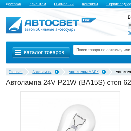
Доставка
Клиентам
О компании
Контакты
Сервис подбо
В
З
Каталог товаров
Главная
Автолампы
Автолампы MАЯК
Автолам
Автолампа 24V P21W (BA15S) стоп 62