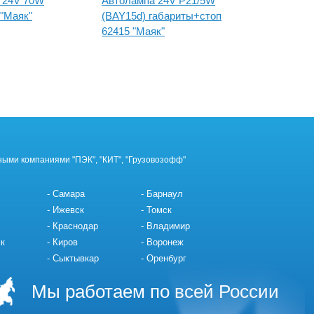
 24V 70W
Автолампа 24V P21/5W
Автолам
 "Маяк"
(BAY15d) габариты+стоп
(PX26d
62415 "Маяк"
ными компаниями "ПЭК", "КИТ", "Грузовозофф"
Самара
Барнаул
Ижевск
Томск
Краснодар
Владимир
к
Киров
Воронеж
Сыктывкар
Оренбург
Мы работаем по всей России