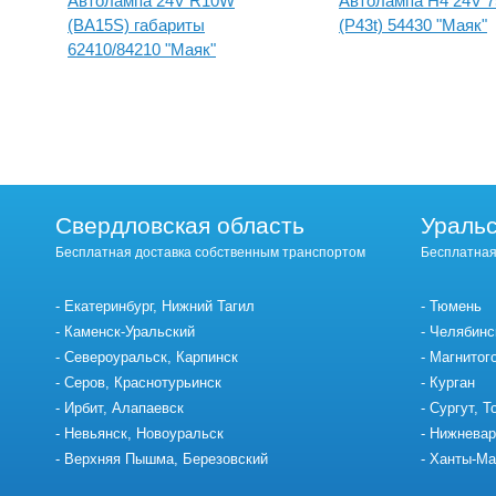
Автолампа 24V R10W
Автолампа H4 24V 
(BA15S) габариты
(P43t) 54430 "Маяк"
62410/84210 "Маяк"
Свердловская область
Уральс
Бесплатная доставка собственным транспортом
Бесплатная
Екатеринбург, Нижний Тагил
Тюмень
Каменск-Уральский
Челябинс
Североуральск, Карпинск
Магнитог
Серов, Краснотурьинск
Курган
Ирбит, Алапаевск
Сургут, Т
Невьянск, Новоуральск
Нижневар
Верхняя Пышма, Березовский
Ханты-Ма