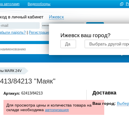
Р
ра автоламп
Видеообзоры
ход в личный кабинет
Ижевск
абыли пароль?
|
Регистрация
Ижевск ваш город?
Да
Выбрать другой гор
Подбор автоламп
пы MАЯК 24V
413/84213 "Маяк"
Доставка
62413/84213
Артикул:
Ваш город:
Выбер
Для просмотра цены и количества товара на
складе необходима
авторизация