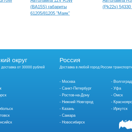
75/70W
Автолампа 12V R5W
Автолампа H3
(BA15S) габариты
(Pk22s) 54330
61205/81205 "Маяк"
кий округ
Россия
 доставка от 30000 рублей
Доставка в любой город России транспорт
Москва
Волгоград
к
Санкт-Петербург
Уфа
орск
Ростов-на-Дону
Омск
Нижний Новгород
Красноярс
обольск
Казань
Иркутск
товск
Самара
нсийск
Новосибирск