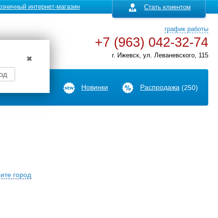
озничный интернет-магазин
Стать клиентом
график работы
+7 (963) 042-32-74
г. Ижевск, ул. Леваневского, 115
✖
од
Производители
Новинки
Распродажа
(250)
ите город