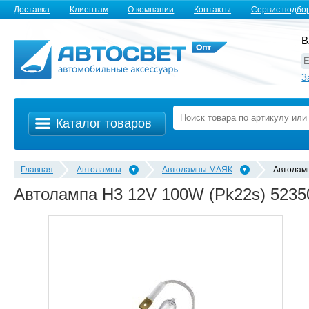
Доставка
Клиентам
О компании
Контакты
Сервис подбо
В
З
Каталог товаров
Главная
Автолампы
Автолампы MАЯК
Автолам
Автолампа H3 12V 100W (Pk22s) 5235