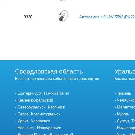
3320
Автолампа H3 12V 55W (PK2
Свердловская область
Уральс
Бесплатная доставка собственным транспортом
Бесплатная
Екатеринбург, Нижний Тагил
Тюмень
Каменск-Уральский
Челябинс
Североуральск, Карпинск
Магнитог
Серов, Краснотурьинск
Курган
Ирбит, Алапаевск
Сургут, Т
Невьянск, Новоуральск
Нижневар
Верхняя Пышма, Березовский
Ханты-Ма