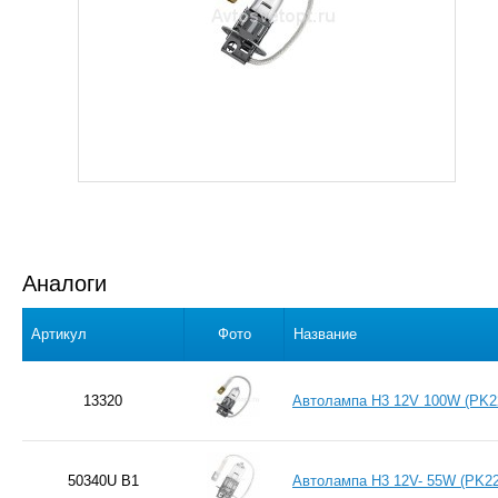
Аналоги
Артикул
Фото
Название
13320
Автолампа H3 12V 100W (PK
50340U B1
Автолампа H3 12V- 55W (PK22