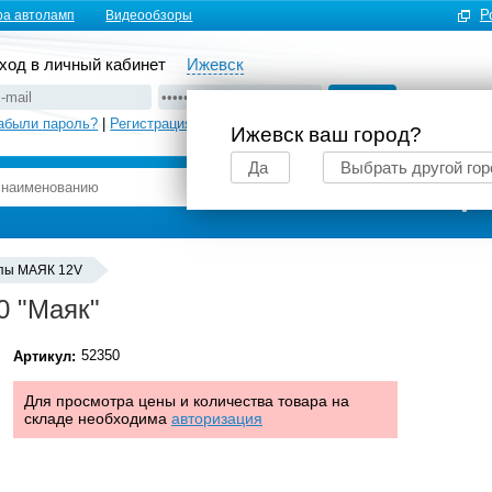
Р
ра автоламп
Видеообзоры
ход в личный кабинет
Ижевск
абыли пароль?
|
Регистрация
Ижевск ваш город?
Да
Выбрать другой гор
Подбор автоламп
пы MАЯК 12V
0 "Маяк"
52350
Артикул:
Для просмотра цены и количества товара на
складе необходима
авторизация