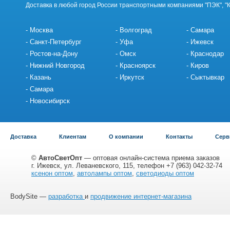
Доставка в любой город России транспортными компаниями "ПЭК", "
Москва
Волгоград
Самара
Санкт-Петербург
Уфа
Ижевск
Ростов-на-Дону
Омск
Краснодар
Нижний Новгород
Красноярск
Киров
Казань
Иркутск
Сыктывкар
Самара
Новосибирск
Доставка
Клиентам
О компании
Контакты
Серв
©
АвтоСветОпт
— оптовая онлайн-система приема заказов
г. Ижевск, ул. Леваневского, 115, телефон +7 (963) 042-32-74
ксенон оптом
,
автолампы оптом
,
светодиоды оптом
BodySite —
разработка
и
продвижение интернет-магазина