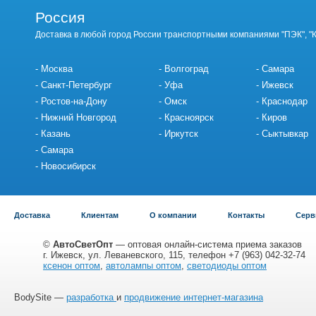
Россия
Доставка в любой город России транспортными компаниями "ПЭК", "
Москва
Волгоград
Самара
Санкт-Петербург
Уфа
Ижевск
Ростов-на-Дону
Омск
Краснодар
Нижний Новгород
Красноярск
Киров
Казань
Иркутск
Сыктывкар
Самара
Новосибирск
Доставка
Клиентам
О компании
Контакты
Серв
©
АвтоСветОпт
— оптовая онлайн-система приема заказов
г. Ижевск, ул. Леваневского, 115, телефон +7 (963) 042-32-74
ксенон оптом
,
автолампы оптом
,
светодиоды оптом
BodySite —
разработка
и
продвижение интернет-магазина