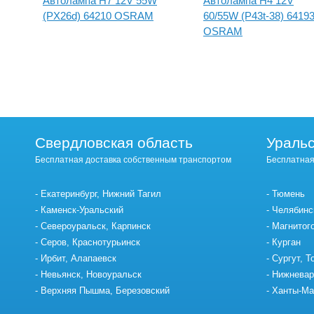
W
Автолампа H7 12V 55W
Автолампа H4 12V
(PX26d) 64210 OSRAM
60/55W (P43t-38) 6419
OSRAM
Свердловская область
Уральс
Бесплатная доставка собственным транспортом
Бесплатная
Екатеринбург, Нижний Тагил
Тюмень
Каменск-Уральский
Челябинс
Североуральск, Карпинск
Магнитог
Серов, Краснотурьинск
Курган
Ирбит, Алапаевск
Сургут, Т
Невьянск, Новоуральск
Нижневар
Верхняя Пышма, Березовский
Ханты-Ма