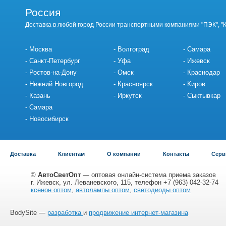
Россия
Доставка в любой город России транспортными компаниями "ПЭК", "
Москва
Волгоград
Самара
Санкт-Петербург
Уфа
Ижевск
Ростов-на-Дону
Омск
Краснодар
Нижний Новгород
Красноярск
Киров
Казань
Иркутск
Сыктывкар
Самара
Новосибирск
Доставка
Клиентам
О компании
Контакты
Серв
©
АвтоСветОпт
— оптовая онлайн-система приема заказов
г. Ижевск, ул. Леваневского, 115, телефон +7 (963) 042-32-74
ксенон оптом
,
автолампы оптом
,
светодиоды оптом
BodySite —
разработка
и
продвижение интернет-магазина