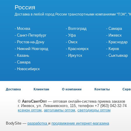
Россия
Доставка в любой город России транспортными компаниями "ПЭК", "
Москва
Волгоград
Самара
Санкт-Петербург
Уфа
Ижевск
Ростов-на-Дону
Омск
Краснодар
Нижний Новгород
Красноярск
Киров
Казань
Иркутск
Сыктывкар
Самара
Новосибирск
Доставка
Клиентам
О компании
Контакты
Серв
©
АвтоСветОпт
— оптовая онлайн-система приема заказов
г. Ижевск, ул. Леваневского, 115, телефон +7 (963) 042-32-74
ксенон оптом
,
автолампы оптом
,
светодиоды оптом
BodySite —
разработка
и
продвижение интернет-магазина