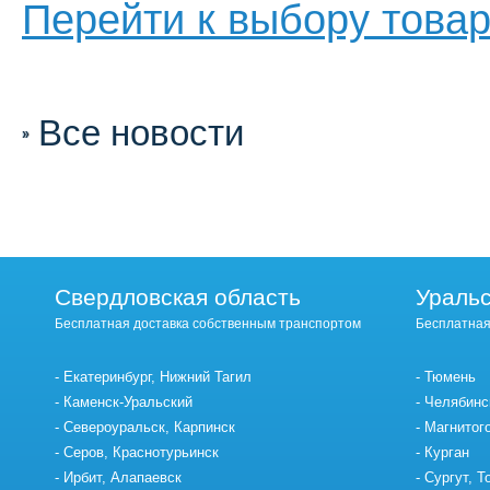
Перейти к выбору това
Все новости
Свердловская область
Уральс
Бесплатная доставка собственным транспортом
Бесплатная
Екатеринбург, Нижний Тагил
Тюмень
Каменск-Уральский
Челябинс
Североуральск, Карпинск
Магнитог
Серов, Краснотурьинск
Курган
Ирбит, Алапаевск
Сургут, Т