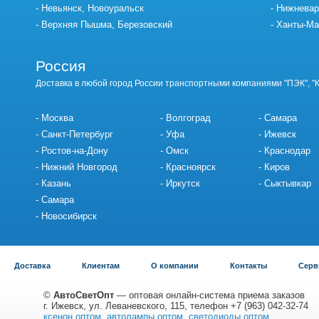
Невьянск, Новоуральск
Нижневар
Верхняя Пышма, Березовский
Ханты-Ма
Россия
Доставка в любой город России транспортными компаниями "ПЭК", "
Москва
Волгоград
Самара
Санкт-Петербург
Уфа
Ижевск
Ростов-на-Дону
Омск
Краснодар
Нижний Новгород
Красноярск
Киров
Казань
Иркутск
Сыктывкар
Самара
Новосибирск
Доставка
Клиентам
О компании
Контакты
Серв
©
АвтоСветОпт
— оптовая онлайн-система приема заказов
г. Ижевск, ул. Леваневского, 115, телефон +7 (963) 042-32-74
ксенон оптом
,
автолампы оптом
,
светодиоды оптом