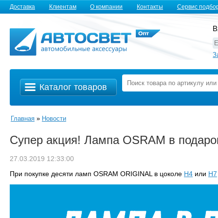
Доставка
Клиентам
О компании
Контакты
Сервис подбо
В
З
Каталог товаров
Главная
»
Новости
Супер акция! Лампа OSRAM в подаро
27.03.2019 12:33:00
При покупке десяти ламп OSRAM ORIGINAL в цоколе
H4
или
H7