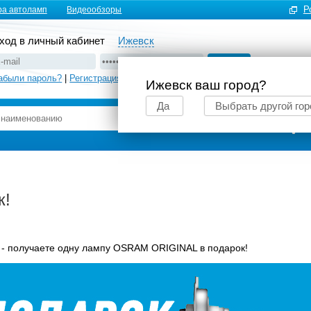
Р
ра автоламп
Видеообзоры
ход в личный кабинет
Ижевск
абыли пароль?
|
Регистрация
Ижевск ваш город?
Да
Выбрать другой гор
Подбор автоламп
к!
- получаете одну лампу OSRAM ORIGINAL в подарок!