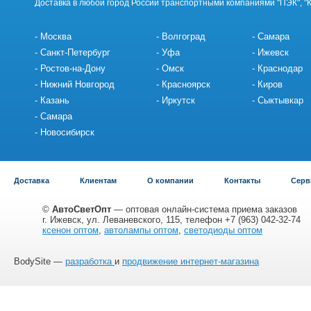
Доставка в любой город России транспортными компаниями "ПЭК", "
Москва
Волгоград
Самара
Санкт-Петербург
Уфа
Ижевск
Ростов-на-Дону
Омск
Краснодар
Нижний Новгород
Красноярск
Киров
Казань
Иркутск
Сыктывкар
Самара
Новосибирск
Доставка
Клиентам
О компании
Контакты
Серв
©
АвтоСветОпт
— оптовая онлайн-система приема заказов
г. Ижевск, ул. Леваневского, 115, телефон +7 (963) 042-32-74
ксенон оптом
,
автолампы оптом
,
светодиоды оптом
BodySite —
разработка
и
продвижение интернет-магазина