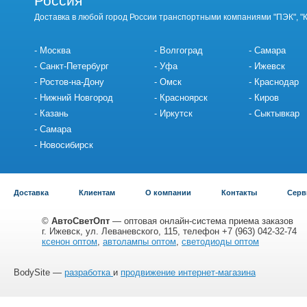
Россия
Доставка в любой город России транспортными компаниями "ПЭК", "
Москва
Волгоград
Самара
Санкт-Петербург
Уфа
Ижевск
Ростов-на-Дону
Омск
Краснодар
Нижний Новгород
Красноярск
Киров
Казань
Иркутск
Сыктывкар
Самара
Новосибирск
Доставка
Клиентам
О компании
Контакты
Серв
©
АвтоСветОпт
— оптовая онлайн-система приема заказов
г. Ижевск, ул. Леваневского, 115, телефон +7 (963) 042-32-74
ксенон оптом
,
автолампы оптом
,
светодиоды оптом
BodySite —
разработка
и
продвижение интернет-магазина