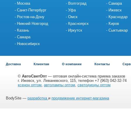
Москва
Волгоград
Самара
Санкт-Петербург
Уфа
Ижевск
Ростов-на-Дону
Омск
Краснодар
Нижний Новгород
Красноярск
Киров
Казань
Иркутск
Сыктывкар
Самара
Новосибирск
Доставка
Клиентам
О компании
Контакты
Серв
©
АвтоСветОпт
— оптовая онлайн-система приема заказов
г. Ижевск, ул. Леваневского, 115, телефон +7 (963) 042-32-74
ксенон оптом
,
автолампы оптом
,
светодиоды оптом
BodySite —
разработка
и
продвижение интернет-магазина