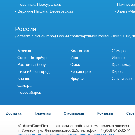
Невьянск, Новоуральск
Нижневар
Верхняя Пышма, Березовский
Ханты-Ма
Россия
Доставка в любой город России транспортными компаниями "ПЭК", "
Москва
Волгоград
Самара
Санкт-Петербург
Уфа
Ижевск
Ростов-на-Дону
Омск
Краснодар
Нижний Новгород
Красноярск
Киров
Казань
Иркутск
Сыктывкар
Самара
Новосибирск
Доставка
Клиентам
О компании
Контакты
Серв
©
АвтоСветОпт
— оптовая онлайн-система приема заказов
г. Ижевск, ул. Леваневского, 115, телефон +7 (963) 042-32-74
ксенон оптом
,
автолампы оптом
,
светодиоды оптом